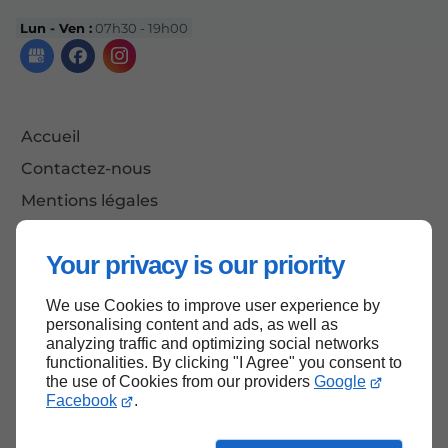
Lun - Ven :
07h30 - 19h00
Accueil
Contactez-nous
Mentions légales
Plan du site
Your privacy is our priority
We use Cookies to improve user experience by
Haut de page
personalising content and ads, as well as
analyzing traffic and optimizing social networks
functionalities. By clicking "I Agree" you consent to
the use of Cookies from our providers
Google
Facebook
.