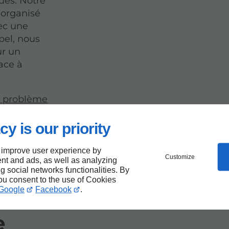
ues. Notre
 organisé
ec une
pel, nous
ur un
cace à
e problème
pour limiter
cy is our priority
 improve user experience by
Customize
nt and ads, as well as analyzing
ng social networks functionalities. By
bier
you consent to the use of Cookies
Google
Facebook
.
e
e