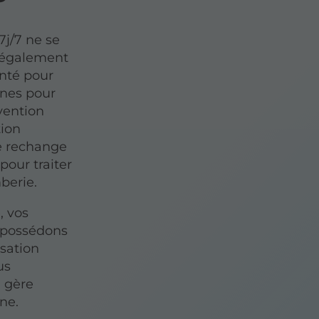
7j/7 ne se
s également
enté pour
nnes pour
vention
tion
de rechange
pour traiter
berie.
, vos
s possédons
sation
us
i gère
ne.